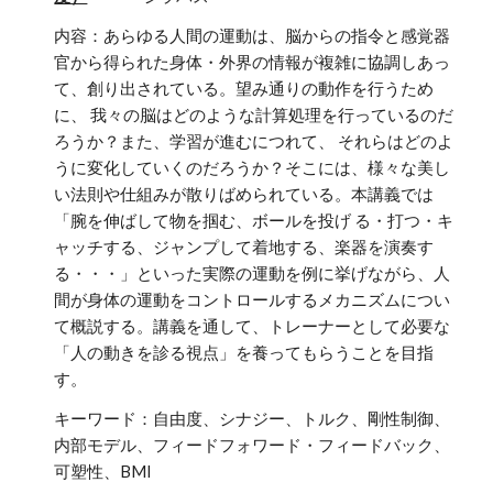
内容：あらゆる人間の運動は、脳からの指令と感覚器
官から得られた身体・外界の情報が複雑に協調しあっ
て、創り出されている。望み通りの動作を行うため
に、 我々の脳はどのような計算処理を行っているのだ
ろうか？また、学習が進むにつれて、 それらはどのよ
うに変化していくのだろうか？そこには、様々な美し
い法則や仕組みが散りばめられている。本講義では
「腕を伸ばして物を掴む、ボールを投げ る・打つ・キ
ャッチする、ジャンプして着地する、楽器を演奏す
る・・・」といった実際の運動を例に挙げながら、人
間が身体の運動をコントロールするメカニズムについ
て概説する。講義を通して、トレーナーとして必要な
「人の動きを診る視点」を養ってもらうことを目指
す。
キーワード：自由度、シナジー、トルク、剛性制御、
内部モデル、フィードフォワード・フィードバック、
可塑性、BMI