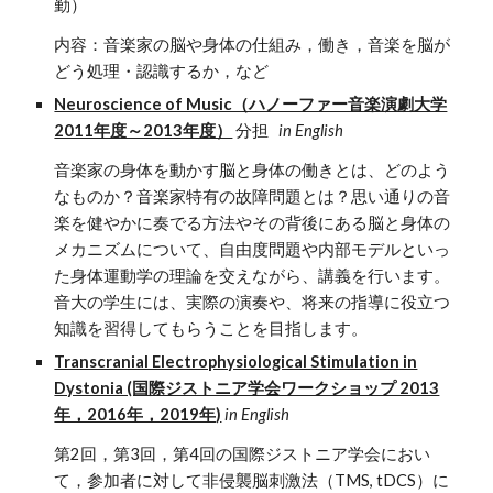
勤）
内容：音楽家の脳や身体の仕組み，働き，音楽を脳が
どう処理・認識するか，など
Neuroscience of Music（ハノーファー音楽演劇大学
2011年度～2013年度）
分担
in English
音楽家の身体を動かす脳と身体の働きとは、どのよう
なものか？音楽家特有の故障問題とは？思い通りの音
楽を健やかに奏でる方法やその背後にある脳と身体の
メカニズムについて、自由度問題や内部モデルといっ
た身体運動学の理論を交えながら、講義を行います。
音大の学生には、実際の演奏や、将来の指導に役立つ
知識を習得してもらうことを目指します。
Transcranial Electrophysiological Stimulation in
Dystonia (国際ジストニア学会ワークショップ 2013
年，2016年，2019年)
in English
第2回，第3回，第4回の国際ジストニア学会におい
て，参加者に対して非侵襲脳刺激法（TMS, tDCS）に