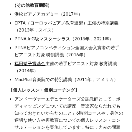
（その他教育機関）
浜松ピアノアカデミー
（2017年）
EPTA（ヨーロッパピアノ教育連盟）主催の特別講義
（2013年，スイス）
PTNA Jr.G級マスタークラス
（2018年，2021年）
PTNAピアノコンペティション全国大会入賞者の若手
ピアニスト対象 特別講義（2016年）
福田靖子賞基金
主催の若手ピアニスト対象 教育講演
（2014年）
MacPhail音楽院での特別講義（2011年，アメリカ）
【個人レッスン・個別コーチング】
アンドーヴァーエデュケーターズ
公認教師として，ボ
ディマッピングについての講座「音楽家ならだれでも
知っておきたいからだのこと」6時間コースや，身体の
適切な使い方や再教育についての個人レッスン・コン
サルテーションを実施しています．特に，力みの問題