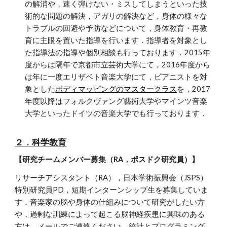
の解消や，速く弾けない・ミスしてしまうといった技
術的な問題の解決，アガリの解決など，身体の様々な
トラブルの回避や予防などについて，身体教育・再教
育に主眼を置いた指導を行います．指導者を対象とし
た指導法の指導や個別相談も行っております．2015年
度からは隔年で京都市立芸術大学にて，2016年度から
は年に一度エリザベト音楽大学にて，ピアニストを対
象とした
ボディマッピングのマスタークラス
を，2017
年度以降はフォルクヴァング藝術大学やマインツ音楽
大学といったドイツの音楽大学でも行っております．
２．科学教育
【研究チームメンバー募集（RA，ポスドク研究員）】
リサーチアシスタント（RA），日本学術振興会（JSPS）
特別研究員PD，短期インターンシップ生を募集していま
す．音楽家の脳や身体の仕組みについて研究がしたい方
や，過剰な訓練によって起こる脳神経疾患に興味のある
方は，メールでご連絡ください．統計とプログラミング