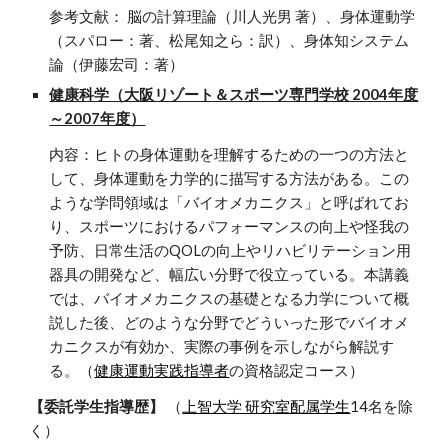
参考文献： 脳の計算理論（川人光男 著）、身体運動学
（スパロー：著、松尾知之ら：訳）、身体知システム
論（伊藤宏司：著）
健康科学（大阪リゾート＆スポーツ専門学校 2004年度
～2007年度）
内容：ヒトの身体運動を理解するための一つの方法と
して、身体運動を力学的に描写する方法がある。この
ような学問領域は「バイオメカニクス」と呼ばれてお
り、スポーツにおけるパフォーマンスの向上や怪我の
予防、日常生活のQOLの向上やリハビリテーション用
器具の開発など、幅広い分野で役立っている。本講義
では、バイオメカニクスの基礎となる力学について概
説した後、どのような分野でどういった形でバイオメ
カニクスが有効か、実際の事例を示しながら解説す
る。（
健康運動実践指導者
の資格認定コース）
【委託学生指導歴】
（
上智大学 研究室配属学生
14名を除
く）