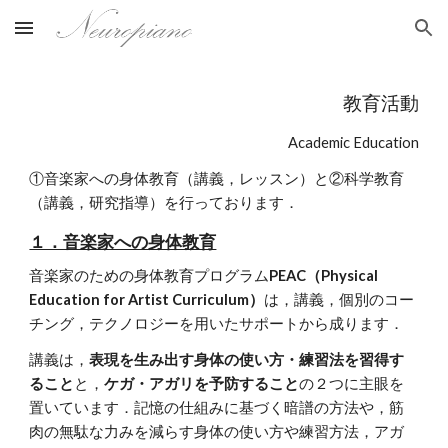
Skip to main content
Skip to navigation
教育活動
Academic Education
①音楽家への身体教育（講義，レッスン）と②科学教育
（講義，研究指導）を行っております．
１．音楽家への身体教育
音楽家のための身体教育プログラム
PEAC（Physical
Education for Artist Curriculum）
は，講義，個別のコー
チング，テクノロジーを用いたサポートから成ります．
講義は，
表現を生み出す身体の使い方・練習法を習得す
ること
と，
ケガ・アガリを予防すること
の２つに主眼を
置いています．記憶の仕組みに基づく暗譜の方法や，筋
肉の無駄な力みを減らす身体の使い方や練習方法，アガ