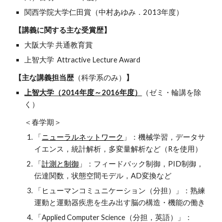
関西学院大学仁田賞（中村あゆみ．2013年度）
【講義に関する主な受賞歴】
大阪大学 共通教育賞
上智大学 Attractive Lecture Award
【主な講義担当歴
（科学系のみ）
】
上智大学（2014年度～2016年度）
（ゼミ・輪講を除
く）
＜春学期＞
「
ニューラルネットワーク
」：機械学習，データサ
イエンス，統計解析，多変量解析など（Rを使用）
「
計測と制御
」：フィードバック制御，PID制御，
伝達関数，状態空間モデル，AD変換など
「ヒューマンコミュニケーション（分担）」：熟練
運動と運動器疾患を生み出す脳の構造・機能の働き
「Applied Computer Science（分担，英語）」：