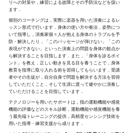
リへの対策や，練習による故障とその予防法などを扱い
ます．
個別のコーチングは，実際に楽器を用いた演奏によるレ
ッスン形式で行います．身体の使い方や奏法，姿勢につ
いて指導し，演奏家個々人が抱える身体のトラブルを予
防・解決したり，「このパッセージが弾けない」「この
表現ができない」といった演奏上の問題を身体の観点か
ら解決することを目指します．また，「身体を診るポイ
ント」を教え，正しい動きを見る目を養うことで，身体
教育を指導に取り入れる術を習得してもらいます．受講
者やその生徒が，自分自身で問題を解決する方法を習得
していただくこと，そして生涯に渡って健やかに演奏し
ていただけることを目指しています．
テクノロジーを用いたサポートは，指の運動機能や感覚
機能の評価などのスキル診断，運動機能や感覚機能を養
う最先端トレーニングの提供，高精度センシング技術を
用いた指導・練習支援から成ります．