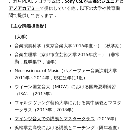
これらPEACプログラムは，
Sony CSLが主催のジュニアピ
アノアカデミー
で提供している他，以下の大学や教育機
関で提供しております．
【主な講義担当歴】
（大学）
音楽演奏科学（東京音楽大学 2016年度～）（秋学期）
音楽生理学（京都市立芸術大学 2015年度～）（非常
勤，夏季集中，隔年）
Neuroscience of Music（ハノーファー音楽演劇大学
2011年～2014年，現在は年に1度）
ウィーン国立音大（MDW）における国際夏期講習
（ISA）（2017年）
フォルクヴァング藝術大学における集中講義とマスタ
ークラス（2017年，2018年）
マインツ音大での講義とマスタークラス
（2019年）
浜松学芸高校における講義とコーチング（隔年程度）