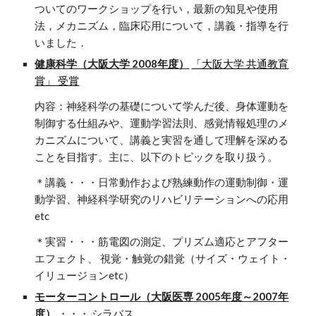
ついてのワークショップを行い，最新の知見や使用
法，メカニズム，臨床応用について，講義・指導を行
いました．
健康科学（大阪大学 2008年度）
「大阪大学 共通教育
賞」 受賞
内容：神経科学の基礎について学んだ後、身体運動を
制御する仕組みや、運動学習法則、感覚情報処理のメ
カニズムについて、講義と実習を通して理解を深める
ことを目指す。主に、以下のトピックを取り扱う。
＊講義・・・日常動作および熟練動作の運動制御・運
動学習、神経科学研究のリハビリテーションへの応用
etc
＊実習・・・筋電図の測定、プリズム適応とアフター
エフェクト、 視覚・触覚の錯覚（サイズ・ウェイト・
イリュージョンetc）
モーターコントロール（大阪医専 2005年度～2007年
度）
・・・ シラバス