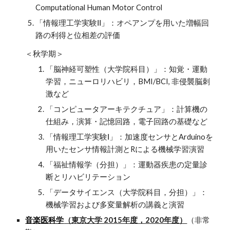
Computational Human Motor Control
「情報理工学実験ⅠⅠ」：オペアンプを用いた増幅回
路の利得と位相差の評価
＜秋学期＞
「脳神経可塑性（大学院科目）」：知覚・運動
学習，ニューロリハビリ，BMI/BCI, 非侵襲脳刺
激など
「コンピュータアーキテクチュア」：計算機の
仕組み，演算・記憶回路，電子回路の基礎など
「情報理工学実験Ⅰ」：加速度センサとArduinoを
用いたセンサ情報計測とRによる機械学習演習
「福祉情報学（分担）」：運動器疾患の定量診
断とリハビリテーション
「データサイエンス（大学院科目，分担）」：
機械学習および多変量解析の講義と演習
音楽医科学
（東京大学 2015年度，2020年度）
（非常