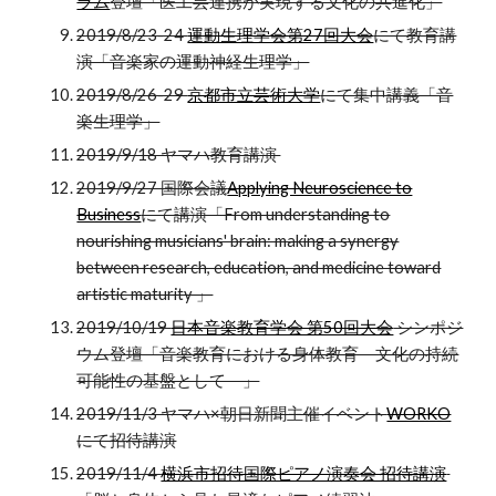
ラム
登壇「医工芸連携が実現する文化の共進化」
2019/8/23-24
運動生理学会第27回大会
にて教育講
演「音楽家の運動神経生理学」
2019/8/26-29
京都市立芸術大学
にて集中講義「音
楽生理学」
2019/9/18 ヤマハ教育講演
2019/9/27 国際会議
Applying Neuroscience to
Business
にて講演「From understanding to
nourishing musicians' brain: making a synergy
between research, education, and medicine toward
artistic maturity 」
2019/10/19
日本音楽教育学会 第50回大会
シンポジ
ウム登壇「音楽教育における身体教育―文化の持続
可能性の基盤として―」
2019/11/3 ヤマハ×朝日新聞主催イベント
WORKO
にて招待講演
2019/11/4
横浜市招待国際ピアノ演奏会 招待講演