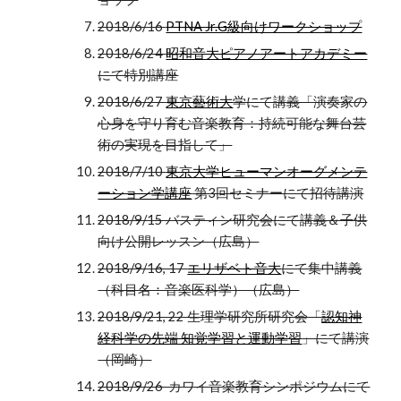
2018/6/16
PTNA Jr.G級向けワークショップ
2018/6/24
昭和音大ピアノアートアカデミー
にて特別講座
2018/6/27
東京藝術大
学にて講義「演奏家の
心身を守り育む音楽教育：持続可能な舞台芸
術の実現を目指して」
2018/7/10
東京大学ヒューマンオーグメンテ
ーション学講座
第3回セミナーにて招待講演
2018/9/15 バスティン研究会にて講義＆子供
向け公開レッスン（広島）
2018/9/16, 17
エリザベト音大
にて集中講義
（科目名：音楽医科学）（広島）
2018/9/21, 22 生理学研究所研究会「
認知神
経科学の先端 知覚学習と運動学習
」にて講演
（岡崎）
2018/9/26 カワイ音楽教育シンポジウムにて