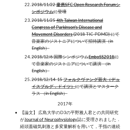
2018/11/22
慶應SFC Open Research Forumシ
ンポジウム
に登壇
2018/11/25
4th Taiwan International
Congress of Parkinson's Disease and
Movement Disorders
(2018 TIC-PDMD) にて
音楽家のジストニアについて招待講演（in
English）
2018/12/6 国際シンポジウム
EmboSS2018
に
て音楽家のジストニアについて講演 （in
English）
2018/12/14-15
フォルクヴァング芸大（デュ
イスブルグ，ドイツ）
にて講演とマスターク
ラス （in English）
2017年
【論文】 広島大学のD3の平野雅人君との共同研究
が
Journal of Neurophysiology
誌に受理されました．
経頭蓋磁気刺激と多変量解析を用いて，手指の連続