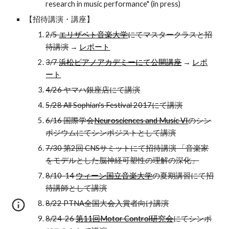
research in music performance" (in press)
【招待講演・講座】
2/5
エリザベト音楽大学
にてマスタークラスと招
待講演
→
レポート
3/7
浜松ピアノアカデミーにて公開講座
→
レポ
ート
4/26 ヤマハ銀座店にて講演
5/28 All Sophian's Festival 2017にて講演
6/16 国際学会
Neurosciences and Music VI
のシン
ポジウムにてシンポジストとして講演
7/30 第2回 CNSサミットにて招待講演 「音楽家
をモデルとした脳神経可塑性の理解の深化」
8/10-14
ウィーン国立音楽大学
の夏期講習にて招
待講師として講演
8/22 PTNA全国大会入賞者向け講演
8/24-26
第11回Motor Control研究会
にてシンポ