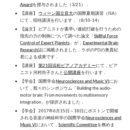
Award
を授与されました（3/21）．
【講座】
ウィーン国立音大
の国際夏期講習（ISA）
にて，招待講演を行います．（8/10-14）
【論文】 ピアニストが素早い連続打鍵を行うための
指先の力の制御について調べた論文「
Skillful Force
Control of Expert Pianists
」が，
Experimental Brain
Research
誌に掲載されました．ラボのPDの奥貴紀
君による成果です．
【講座】
第21回浜松ピアノアカデミー
にて，ピア
ニスト河村尚子さんと
公開講座
を行います．
【学会】 国際学会
Neurosciences and Music VI
にお
いて，我々のシンポジウム「Building the audio-
motor brain: From movements to multisensory
integration」が採択されました．
【学会】 2017年6月15日～18日にボストンで開催
される音楽の神経科学の国際学会
Neurosciences and
Music VI
において，
Scientific Committee
を務めま