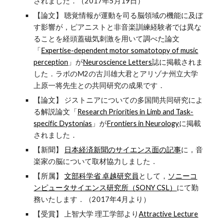
されました．（2017年5月19日）
【論文】 聴覚情報が運動を司る脳領域の機能に及ぼ
す影響が，ピアニストと非音楽訓練経験者では異な
ることを経頭蓋磁気刺激を用いて調べた論文
「
Expertise-dependent motor somatotopy of music
perception
」が
Neuroscience Letters
誌に掲載されま
した．ラボのM2の古川雄大君とアリゾナ州立大学
上原一将先生との共同研究の成果です．
【論文】 ジストニアについての多国間共同研究によ
る解説論文「
Research Priorities in Limb and Task-
specific Dystonias
」が
Frontiers in Neurology
に掲載
されました．
【新聞】
日本経済新聞のサイエンス面の記事
に，音
楽家の脳について取材協力しました．
【所属】
文部科学省 卓越研究員
として，
ソニーコ
ンピュータサイエンス研究所（SONY CSL）
にて勤
務いたします．（2017年4月より）
【受賞】 上智大学 理工学部より
Attractive Lecture