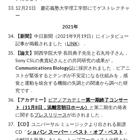
12月21日 慶応義塾大学理工学部にてゲストレクチャ
ー
2021年
【新聞】
中日新聞（2021年9月19日）にインタビュー
記事が掲載されました（
LINK
）．
【論文】
関西学院大学 長田典子先生と石丸玲子さん，
Sony CSLの奥貴紀さんとの共同研究の成果が，
Communications Biology
誌に採択されました．ピアニ
ストが緊張するとテンポが不安定になる仕組みを，感
覚と運動を統合する機能の失調との関連から調べた研
究です．
【アカデミー】
ピアノアカデミー
第一期終了コンサー
ト（11月8日，浜離宮朝日ホール）
と第二期生の発表
に関する
プレスリリース
が出されました．
【CD】
ユニバーサル ミュージックより出される新譜
CD「
ショパン スーパー・ベスト・オブ・ベスト
」
の解説を執筆しました．トップアーティストの様々な