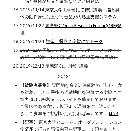
「脳と身体から見た最適なピアノ練習法」
2019/11/14
東京大学工学部にて特別講義「脳と身
体の動作原理に基づく音楽家の熟達支援システム」
2019/11/22
慶應SFC Open Research Forum (ORF)登
壇
2019/11/24
神奈川県立音楽堂にてトーク
2019/12/7 国際シンポジウム「スポーツとロボット
の新しい設計」にて招待講演（早稲田大40号館）
2019/12/13 慶應SFCにて特別講義
2018年
【被験者募集】
専門的な音楽訓練経験の「無い」方
を対象とした，手指の巧緻機能を評価する実験にご
協力頂ける被験者アルバイトを募集しております．
ご興味のある方は，以下より詳細をご一読いただ
き，ご参加をご検討いただければ幸いです．
LINK
【記事】
東京大学ヒューマンオーグメンテーション
学講座
で行った講演内容を記事にして頂きました．