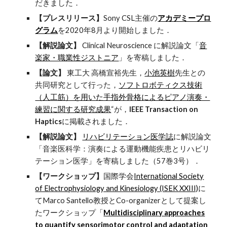
だきました．
【プレスリリース】
Sony CSL主催の
アカデミープロ
グラム
を2020年8月より開始しました．
【解説論文】
Clinical Neuroscience に解説論文「
音
楽家・職業性ジストニア
」を寄稿しました．
【論文】
東工大 高橋宣裕先生，
小池英樹
先生との
共同研究として行った，
ソフトロボティクス技術
（人工筋）を用いた手指外骨格によるピアノ演奏・
練習に関する研究成果
“が，
IEEE Transaction on
Haptics
に掲載されました．
【解説論文】
リハビリテーション医学誌
に解説論文
「音楽医科学：演奏による運動機能疾患とリハビリ
テーション医学」を寄稿しました（57巻3号）．
【ワークショップ】
国際学会
International Society
of Electrophysiology and Kinesiology (ISEK XXIII)
に
てMarco Santello教授とCo-organizerとして提案し
たワークショップ「
Multidisciplinary approaches
to quantify sensorimotor control and adaptation