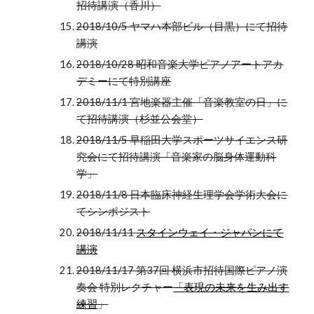
招待講演（香川）
2018/10/5 ヤマハ本部ビル（目黒）にて招待
講演
2018/10/28 昭和音楽大学ピアノアートアカ
デミーにて特別講座
2018/11/1 宮地楽器主催「音楽教室の日」に
て招待講演（杉並公会堂）
2018/11/5 早稲田大学スポーツサイエンス研
究会にて招待講演「音楽家の脳身体運動科
学」
2018/11/8 日本臨床神経生理学会学術大会に
てシンポジスト
2018/11/11
スタインウェイ・ジャパンにて
講演
2018/11/17 第37回 横浜市招待国際ピアノ演
奏会 特別レクチャー
「表現の未来を生み出す
練習
」