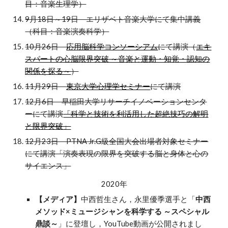
目：音楽生理学）
9月18日～19日 エリザベト音楽大学にて集中講義
（科目：音楽演奏科学）
10月26日
応用脳科学コンソーシアム
にて講演（
エキ
スパートの心脳限界突破 ～音楽と運動・知覚・認知の
関係を探る～
）
11月29日
東京大学心理学セミナー
にて講演
12月6日 早稲田大学リサーチイノベーションセンタ
ーにて講演
「科学と技術を利活用した超絶技巧の解明
と限界突破」
12月23日 PTNA Jr.G級全国大会出場者対象セミナー
にて講演「演奏表現の限界を突破する脳と身体と心の
サイエンス」
2020年
【メディア】
中西哲生さん，永里優季選手と「
中西
メソッド×ミュージシャンを科学する ～スペシャル
鼎談～
」に登壇し，YouTube動画が公開されまし