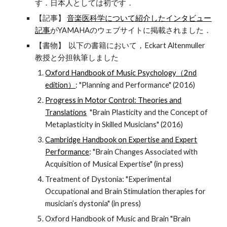
す．日本人としては初です．
【記事】
音楽医科学について紹介したインタビュー
記事
がYAMAHAのウェブサイトに掲載されました．
【書物】 以下の書籍において，Eckart Altenmuller
教授と分担執筆しました
Oxford Handbook of Music Psychology（2nd
edition）
: "Planning and Performance" (2016)
Progress in Motor Control: Theories and
Translations
"Brain Plasticity and the Concept of
Metaplasticity in Skilled Musicians" (2016)
Cambridge Handbook on Expertise and Expert
Performance
: "Brain Changes Associated with
Acquisition of Musical Expertise" (in press)
Treatment of Dystonia: "Experimental
Occupational and Brain Stimulation therapies for
musician’s dystonia" (in press)
Oxford Handbook of Music and Brain "Brain