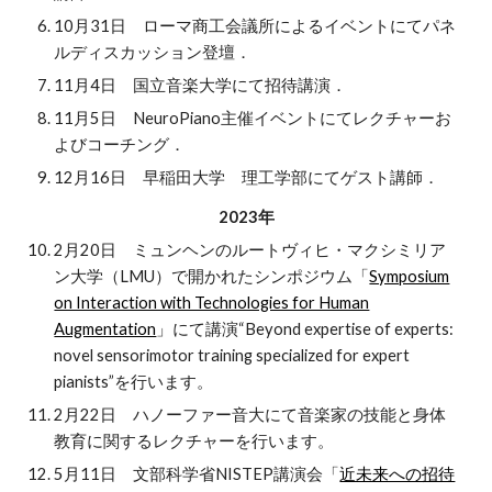
10月31日 ローマ商工会議所によるイベントにてパネ
ルディスカッション登壇．
11月4日 国立音楽大学にて招待講演．
11月5日 NeuroPiano主催イベントにてレクチャーお
よびコーチング．
12月16日 早稲田大学 理工学部にてゲスト講師．
202
3
年
2月20日 ミュンヘンのルートヴィヒ・マクシミリア
ン大学（LMU）で開かれたシンポジウム「
Symposium
on Interaction with Technologies for Human
Augmentation
」にて講演“Beyond expertise of experts:
novel sensorimotor training specialized for expert
pianists”を行います。
2月22日 ハノーファー音大にて音楽家の技能と身体
教育に関するレクチャーを行います。
5月11日 文部科学省NISTEP講演会「
近未来への招待