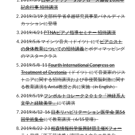
記念行事 招待講演
2019/3/19 文部科学省卓越研究員事業パネルディス
カッションに登壇
2019/4/21
PTNAピアノ指導セミナー 招待講演
2019/5/6 マインツ音大（ドイツ）にて
ピアニスト
の身体教育についての招待講義
とボディマッピング
のマスタークラス
2019/5/8-11
Fourth International Congress on
Treatment of Dystonia
（ドイツ）にて音楽家のジス
トニアに関する招待講演および非侵襲脳刺激に関す
る教育講演をAntal教授と共に実施（in English）
2019/5/19
フンボルトコレーク２０１９「神経系人
文学と経験美学」
にて講演
2019/6/12-16
日本リハビリテーション医学会 第56
回学術集会
にて教育講演（6/15登壇）
2019/8/22-23
栢森情報科学振興財団主催Kフォー