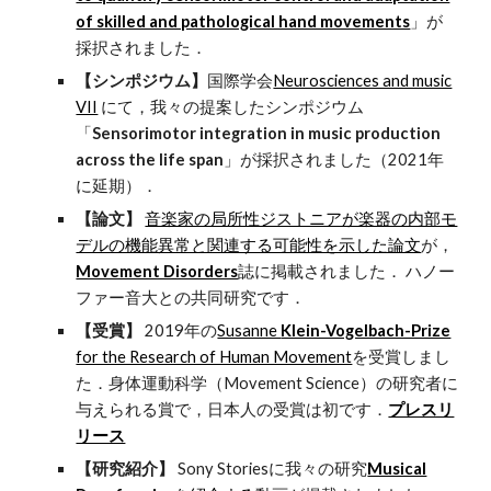
of skilled and pathological hand movements
」が
採択されました．
【シンポジウム】
国際学会
Neurosciences and music
VII
にて，我々の提案したシンポジウム
「
Sensorimotor integration in music production
across the life span
」が採択されました（2021年
に延期）．
【論文】
音楽家の局所性ジストニアが楽器の内部モ
デルの機能異常と関連する可能性を示した論文
が，
Movement Disorders
誌に掲載されました． ハノー
ファー音大との共同研究です．
【受賞】
2019年の
Susanne
Klein-Vogelbach-Prize
for the Research of Human Movement
を受賞しまし
た．身体運動科学（Movement Science）の研究者に
与えられる賞で，日本人の受賞は初です．
プレスリ
リース
【研究紹介】
Sony Storiesに我々の研究
Musical