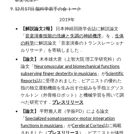
12月17日 脳科学若手の会 トーク
2019年
【解説論文2報】
日本神経回路学会誌に解説論文
「
音楽演奏技能の洗練と失調の神経機序
」を，
生体
の科学
に解説論文「音楽演奏のトランスレーショナ
ルリサーチ」を寄稿しました．
【論文】
木本雄大君（上智大院 理工学研究科）の
論文「
Neuromuscular and biomechanical functions
subserving finger dexterity in musicians
」が
Scientific
Reports
誌に受理されました．ピアニストの優れた
指の独立運動機能を生み出す仕組みを手指エグソス
ケルトン（外骨格ロボット）と機械学習を用いて調
べた研究です．
プレスリリース
【論文】
平野雅人君（学振PD）による論文
「
Specialized somatosensory-motor integration
functions in musicians
」が
Cerebral Cortex
誌に掲載
されました（
プレスリリース
）．ピアニストが体性