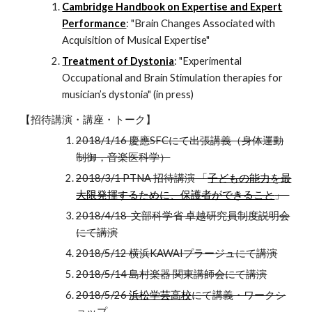
Cambridge Handbook on Expertise and Expert
Performance
: "Brain Changes Associated with
Acquisition of Musical Expertise"
Treatment of Dystonia
: "Experimental
Occupational and Brain Stimulation therapies for
musician’s dystonia" (in press)
【招待講演・講座・トーク】
2018/1/16 慶應SFCにて出張講義（身体運動
制御，音楽医科学）
2018/3/1 PTNA 招待講演 「
子どもの能力を最
大限発揮するために、保護者ができること
」
2018/4/18 文部科学省 卓越研究員制度説明会
にて講演
2018/5/12 横浜KAWAIプラージュにて講演
2018/5/14 島村楽器 関東講師会にて講演
2018/5/26
浜松学芸高校
にて講義・ワークシ
ョップ