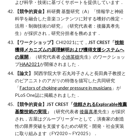
よび科学・技術に基づくサポートを提供しています．
【競争的資金】
科研費 基盤研究（A）「情報学と神経
科学を融合した音楽コンテンツに対する嗜好の推定・
活用・制御技術の研究」（研究代表者：後藤真孝先
生）が採択され，研究分担者を務めます．
【ワークショップ】
CHI2021にて，
JST CREST「
技能
獲得メカニズムの原理解明および獲得支援システムへ
の展開
」（研究代表者
小池英樹
先生）のワークショッ
プ
HAA2021
が開催されました．
【論文】
関西学院大学 石丸玲子さんと長田典子教授と
のピアニストのアガリの特徴を描写した共同研究
「
Factors of choking under pressure in musicians
」が
PLoS One誌に掲載されました．
【競争的資金】JST CREST「
信頼されるExplorable推薦
基盤技術の実現
」
（研究代表者
後藤真孝
先生）が採択
され，古屋はグループリーダーとして，演奏家の創造
性の限界突破を支援するための研究・開発・社会実装
に取り組みます（FY2020～FY2025）．