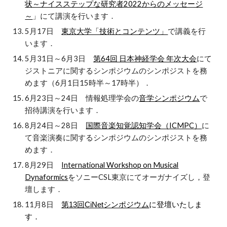
状～ナイスステップな研究者2022からのメッセージ
～
」にて講演を行います．
5月17日
東京大学「技術とコンテンツ」
で講義を行
います．
5月31日～6月3日
第64回 日本神経学会 年次大会
にて
ジストニアに関するシンポジウムのシンポジストを務
めます（6月1日15時半～17時半）．
6月23日～24日 情報処理学会の
音学シンポジウム
で
招待講演を行います．
8月24日～28日
国際音楽知覚認知学会（ICMPC）
に
て音楽演奏に関するシンポジウムのシンポジストを務
めます．
8月29日
International Workshop on Musical
Dynaformics
をソニーCSL東京にてオーガナイズし，登
壇します．
11月8日
第13回CiNetシンポジウム
に登壇いたしま
す．