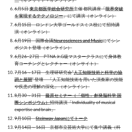
6月5日
東京都医学総合研究所
主催 都民講座「
限界突破
を実現するテクノロジー
」にて講演（オンライン）
6月15日 ロンドン大学ゴールドスミス校にて招待講
演（オンライン）
6月19日 国際会議
Neurosciences and Music
にてシン
ポジスト登壇（オンライン）
6月26~27日 PTNA Jr.G級マスタークラスにて身体教
育コーチングとレクチャー（オンサイト）
7月16～17日 生理研研究会“
人工知能技術と科学の協
調と展開
” 登壇 「人工知能技術を用いた演奏家の技能
や疾患の理解の深化」（オンライン）
8月30～31日
藤原セミナー（「個性」創発脳科学 国
際シンポジウム）
招待講演「Individuality of musical
expertise and brain」
9月10日
Steinway Japanにてトーク
9月14日～16日 京都市立芸術大学にて集中講義（科