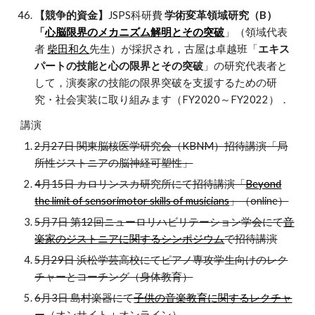
【競争的資金】
JSPS科研費
学術変革領域研究（B）
「
心脳限界のメカニズム解明とその突破
」（領域代表
者
柴田和久
先生）が採択され，古屋は卓越班「
エキス
パートの技能と心の限界とその突破
」の研究代表者と
して，演奏家の技能の限界突破を支援するための研
究・社会実装に取り組みます（FY2020～FY2022）．
講演
2月27日 関東脳核医学研究会（KBNM）招待講演「局
所性ジストニアの脳神経可塑性」
4月15日 カロリンスカ研究所にて招待講演「
Beyond
the limit of sensorimotor skills of musicians
」（online）
5月7日 第12回ニューロリハビリテーション学会にて
音
楽家のジストニアに関するシンポジウム
で招待講演
5月29日 浜松学芸高校にてピアノ専攻学生向けのレク
チャーとコーチング（身体教育）
6月3日 島村楽器にて
子供の音楽教育に関するレクチャ
ー
（オンサイト＋オンライン）