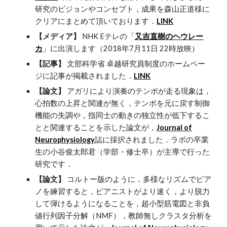
研究のビジョンやコンセプト，成果を森山正道様に
クリアにまとめて頂いております．
LINK
【メディア】
NHK Eテレの「
又吉直樹のヘウレー
カ
」に出演します（2018年7月11日 22時放映）
【記事】
文部科学省 卓越研究員制度のホームペー
ジに記事が掲載されました．
LINK
【論文】
アガリにより演奏のテンポが走る現象は，
心拍数の上昇と関連が無く，テンポを元に戻す制御
機能の失調や，指同士の動きの独立性が低下するこ
とと関連することを示した論文が，
Journal of
Neurophysiology
誌に採択されました．ラボの卒業
生の小谷俊太郎君（学部・修士卒）が主導で行った
研究です．
【論文】
コルトー版のように，多様なリズムでピア
ノを練習すると，ピアニストがより速く，より脱力
して弾けるようになることを，超小型筋電図と非負
値行列因子分解（NMF），教師無しクラスタ分析を