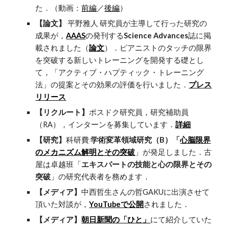
た．（動画：
前編
／
後編
）
【論文】
平野雅人 研究員が主導して行った研究の
成果が，
AAAS
の発刊する
Science Advances
誌に掲
載されました（
論文
）．ピアニストのタッチの限界
を突破する新しいトレーニングを開発する礎とし
て，「アクティブ・ハプティック・トレーニング
法」の提案とその効果の評価を行いました．
プレス
リリース
【リクルート】
ポスドク研究員，研究補助員
（RA），インターンを募集しています．
詳細
【研究】
科研費
学術変革領域研究（B）「
心脳限界
のメカニズム解明とその突破
」が発足しました．古
屋は卓越班「
エキスパートの技能と心の限界とその
突破
」の研究代表者を務めます．
【メディア】
中西哲生さんの哲GAKUに出演させて
頂いた対談が，
YouTubeで公開
されました．
【メディア】
朝日新聞の「ひと」
にて紹介していた