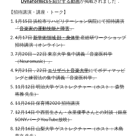
Dynaformics
を紹介する動画
が掲載されました．
【招待講演・講座・トーク】
1月15日 浜松市リハビリテーション病院にて招待講演
「
音楽家の運動技能と障害
」
4月17日
新学術領域 顔・身体学
産総研ワークショップ
招待講演（オンライン）
7月20日～22日 東京大学 集中講義「音楽医科学
（Neuromusic）」
9月21日，22日
エリザベト音楽大学
にてボディマッピ
ングと練習法の集中講義「音楽医科学」
11月12日 明治大学 ゲストレクチャー（ホスト： 森勢
将雅 先生）
11月26日 保育博2020 招待講演
12月14日 中西哲生さん・永里優季さんとの対談（銀座
SONYパークYouTube放映）
12月16日 山梨大学 ゲストレクチャー（ホスト：木島
章文 先生）