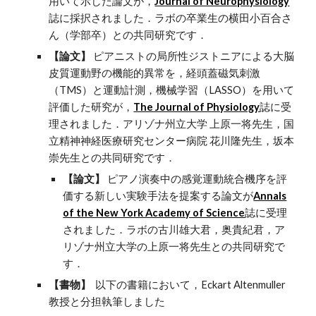
用いて示した論文が，
Journal of Neurophysiology
誌に採択されました．ラボの卒業生の横田小百合さ
ん（学部卒）との共同研究です．
【論文】
ピアニストの局所性ジストニアによる大脳
皮質運動野の機能的異常を，経頭蓋磁気刺激
（TMS）と運動計測，機械学習（LASSO）を用いて
評価した研究が，
The Journal of Physiology
誌に受
理されました．アリゾナ州立大学 上原一将先生，国
立精神神経医療研究センター病院 花川隆先生，坂本
崇先生との共同研究です．
【論文】
ピアノ演奏中の感覚運動統合機序を評
価する新しい実験手法を提案する論文が
Annals
of the New York Academy of Science
誌に受理
されました．ラボの古川雄大君，奥貴紀君，ア
リゾナ州立大学の上原一将先生との共同研究で
す．
【書物】
以下の書籍において，Eckart Altenmuller
教授と分担執筆しました