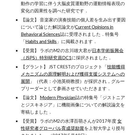
動作の学習に伴う大脳皮質運動野の運動情報表現の
変化の因果性を調べた研究です．
【論文】 音楽家の演奏技能の個人差を生み出す要因
について論じた解説論文が
Current Opinions in
Behavioral Sciences
誌に受理されました．特集号
「
Habits and Skills
」に掲載されます．
【受賞】 ラボのM2の古川雄大君が
日本学術振興会
（JSPS）特別研究員DC1
に採択されました．
【グラント】 JST CRESTのプロジェクト「
技能獲得
メカニズムの原理解明および獲得支援システムへの
展開
」（代表：小池英樹教授）が採択され，グルー
プリーダーとして参画させていただきます．
【論文】
Modern Physician
誌の特集号「ジストニア
とジスキネジア」に機能画像についての解説論文を
寄稿しました．
【受賞】 ラボのM2の水澤百萌さんが2017年度
女
性研究者グローバル育成奨励賞
を上智大学より授与