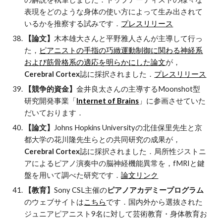
表現をどのような身体の使い方によって生み出されて
いるかを推察する試みです．
プレスリリース
【論文】
木本雄大さんと平野雅人さんが主導して行っ
た，
ピアニストの手指の巧緻運動制御に関わる神経系
および筋骨格系の適応を明らかにした論文
が，
Cerebral Cortex
誌に採択されました．
プレスリリース
【競争的資金】
金井良太さんの主導するMoonshot型
研究開発事業「
Internet of Brains
」に参画させていた
だいております．
【論文】
Johns Hopkins Universityの北佳保里先生と京
都大学の花川隆先生らとの共同研究の成果が，
Cerebral Cortex
誌に採択されました．局所性ジストニ
アによるピアノ演奏中の脳神経機能異常を，fMRIと鍵
盤を用いて調べた研究です．
論文リンク
【教育】
Sony CSL主催の
ピアノアカデミープログラム
のウェブサイトは
こちら
です．国内外から選抜された
ジュニアピアニスト9名に対して芸術教育・身体教育お