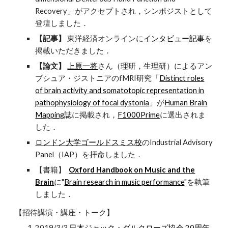
Recovery」がアクセプトされ，シンポジストとして
登壇しました．
【記事】
東洋経済オンラインに
インタビュー記事
を
掲載いただきました．
【論文】
上原一将
さん（理研，生理研）によるアン
ブシュア・ジストニアのfMRI研究「
Distinct roles
of brain activity and somatotopic representation in
pathophysiology of focal dystonia
」が
Human Brain
Mapping
誌に掲載され，
F1000Prime
に選出されま
した．
ロンドン大学ゴールドスミス校
のIndustrial Advisory
Panel（IAP）を拝命しました．
【書籍】
Oxford Handbook on Music and the
Brain
に"
Brain research in music performance
"を執筆
しました．
【招待講演・講座・トーク】
2019/3/3
日本ジャック・ダルクローズ協会 20周年