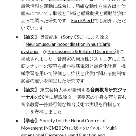
感覚情報を運動に統合し，巧緻な動作を生み出す仕
組みについて，脳波とTMSと感覚刺激と運動計測に
よって調べた研究です．
EurekAlert!
でも紹介いただ
いています．
【論文】
奥貴紀君（Sony CSL）による論文
「
Neuromuscular incoordination in musician's
dystonia
」が
Parkinsonism & Related Disorders
誌に
掲載されました．音楽家の局所性ジストニアによる
筋シナジーの変容を超小型筋電図と最適化計算・機
械学習を用いて評価し，症状と代償に関わる筋制御
変容の違いを同定した研究です．
【論文】
東京藝術大学が発刊する
音楽教育研究ジャ
ーナル
の50号に解説論文「演奏家の心身を守り育む
音楽教育―持続可能な舞台芸術の実現を目指して
―」を寄稿しました．
【学会】
Society for the Neural Control of
Movement
(
NCM2019
) に我々のパネル「Multi-
dimensional Dexterous Hand Function and